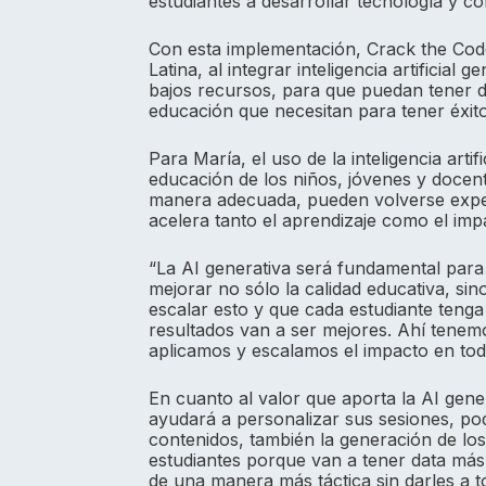
estudiantes a desarrollar tecnología y co
Con esta implementación, Crack the Cod
Latina, al integrar inteligencia artificial
bajos recursos, para que puedan tener d
educación que necesitan para tener éxit
Para María, el uso de la inteligencia arti
educación de los niños, jóvenes y docen
manera adecuada, pueden volverse exper
acelera tanto el aprendizaje como el imp
“La AI generativa será fundamental para 
mejorar no sólo la calidad educativa, sin
escalar esto y que cada estudiante teng
resultados van a ser mejores. Ahí tene
aplicamos y escalamos el impacto en toda
En cuanto al valor que aporta la AI gene
ayudará a personalizar sus sesiones, pod
contenidos, también la generación de lo
estudiantes porque van a tener data más 
de una manera más táctica sin darles a 