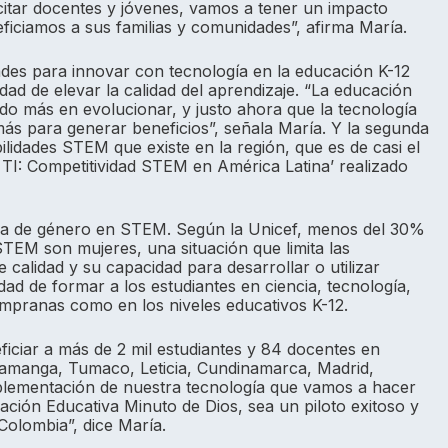
tar docentes y jóvenes, vamos a tener un impacto
ciamos a sus familias y comunidades”, afirma María.
es para innovar con tecnología en la educación K-12
dad de elevar la calidad del aprendizaje. “La educación
ado más en evolucionar, y justo ahora que la tecnología
ás para generar beneficios”, señala María. Y la segunda
bilidades STEM que existe en la región, que es de casi el
 TI: Competitividad STEM en América Latina’ realizado
ha de género en STEM. Según la Unicef, menos del 30%
TEM son mujeres, una situación que limita las
calidad y su capacidad para desarrollar o utilizar
idad de formar a los estudiantes en ciencia, tecnología,
empranas como en los niveles educativos K-12.
iciar a más de 2 mil estudiantes y 84 docentes en
amanga, Tumaco, Leticia, Cundinamarca, Madrid,
mplementación de nuestra tecnología que vamos a hacer
ración Educativa Minuto de Dios, sea un piloto exitoso y
 Colombia”, dice María.