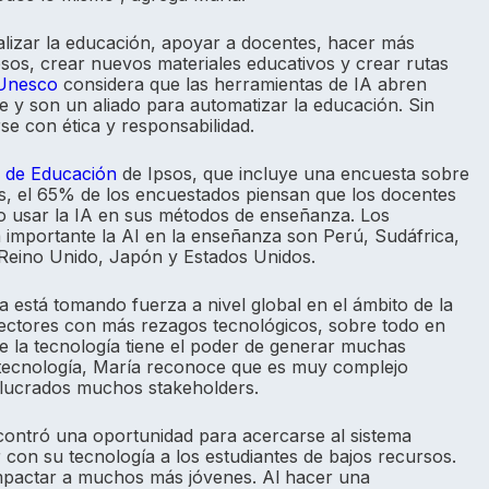
alizar la educación, apoyar a docentes, hacer más
cesos, crear nuevos materiales educativos y crear rutas
Unesco
considera que las herramientas de IA abren
e y son un aliado para automatizar la educación. Sin
e con ética y responsabilidad.
l de Educación
de Ipsos, que incluye una encuesta sobre
es, el 65% de los encuestados piensan que los docentes
o usar la IA en sus métodos de enseñanza. Los
a importante la AI en la enseñanza son Perú, Sudáfrica,
, Reino Unido, Japón y Estados Unidos.
tiva está tomando fuerza a nivel global en el ámbito de la
sectores con más rezagos tecnológicos, sobre todo en
e la tecnología tiene el poder de generar muchas
a tecnología, María reconoce que es muy complejo
olucrados muchos stakeholders.
contró una oportunidad para acercarse al sistema
 con su tecnología a los estudiantes de bajos recursos.
 impactar a muchos más jóvenes. Al hacer una