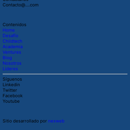
Contacto@....com
Contenidos
Home
Desafío
Childtech
Academia
Ventures
Blog
Nosotros
Lideres
Síguenos
Linkedin
Twitter
Facebook
Youtube
Sitio desarrollado por
nexweb